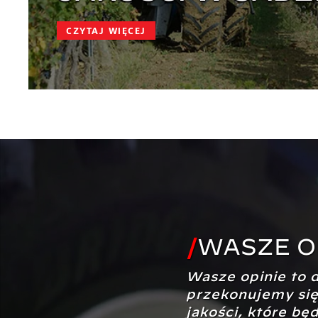
CZYTAJ WIĘCEJ
/
WASZE O
Wasze opinie to 
przekonujemy się
jakości, które bę