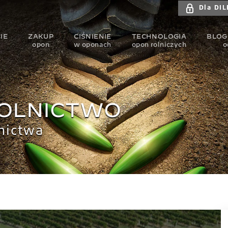
Dla DI
IE
ZAKUP
CIŚNIENIE
TECHNOLOGIA
BLOG
n
opon
w oponach
opon rolniczych
o
ROLNICTWO
nictwa