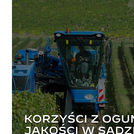
KORZYŚCI Z OGU
JAKOŚCI W SADZI