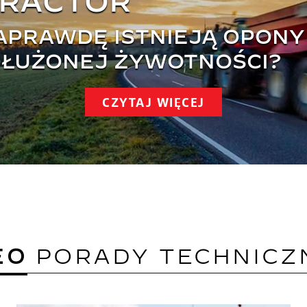
TRACTOR
APRAWDĘ ISTNIEJĄ OPONY
ŁUŻONEJ ŻYWOTNOŚCI?
CZYTAJ WIĘCEJ
EO
PORADY TECHNICZN