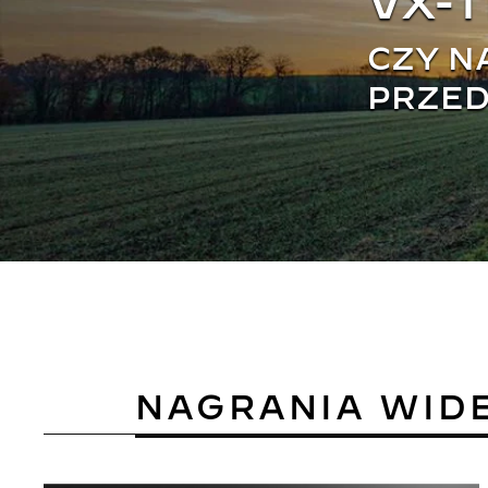
VX-
CZY N
PRZED
NAGRANIA WID