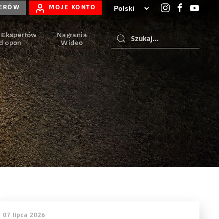
LERÓW
MOJE KONTO
 Ekspertów
Nagrania
d opon
Wideo
07 lipca 2026